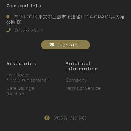
Contact Info
〒181-0013 東京都三鷹市下連雀1-17-4 GRATO井の頭
公園 B1
0422-26-9614
Contact
Associates
Practical
Information
Live Space
"ヒソミネ hisomine"
Company
Cafe Lounge
Terms of Service
"bekkan"
2026 NEPO