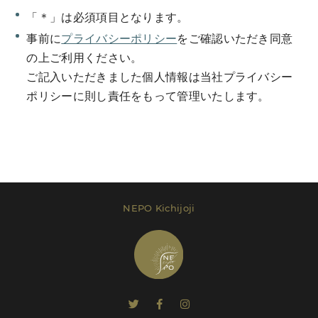
「＊」は必須項目となります。
事前に
プライバシーポリシー
をご確認いただき同意
の上ご利用ください。
ご記入いただきました個人情報は当社プライバシー
Send Message
ポリシーに則し責任をもって管理いたします。
レンタルプラン等は
こちら
でご確認いただけま
す。
NEPO Kichijoji
Send Message