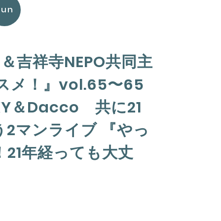
Sun
＆吉祥寺NEPO共同主
メ！』vol.65〜65
cKY＆Dacco 共に21
う2マンライブ 『やっ
21年経っても大丈