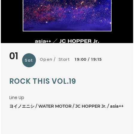
01
Open
Start
19:00
19:15
Sat
ROCK THIS VOL.19
Line Up
ヨイノエニシ
WATER MOTOR
JC HOPPER Jr.
asia++