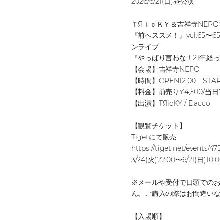
2026/6/21(日)昼公演
ＴЯｉｃＫＹ＆吉祥寺NEP
『前へススメ！』vol.65〜65
ンライブ
『やっぱり言わな！21年経
【会場】吉祥寺NEPO
【時間】OPEN12:00 START
【料金】前売り¥4,500/当日¥
【出演】TЯicKY / Dacco
【観覧チケット】
Tigetにて販売
https://tiget.net/events/4
3/24(火)22:00〜6/21(日)10
※メールや受付で口頭での
ん。ご購入の際はお間違い
【入場順】