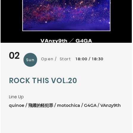
02
Open
Start
18:00
18:30
Sun
ROCK THIS VOL.20
Line Up
quinoe
飛躍的軽犯罪
motochica
G4GA
VAnzy9th