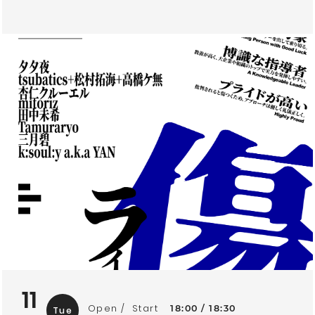
11
Open
Start
18:00
18:30
Tue