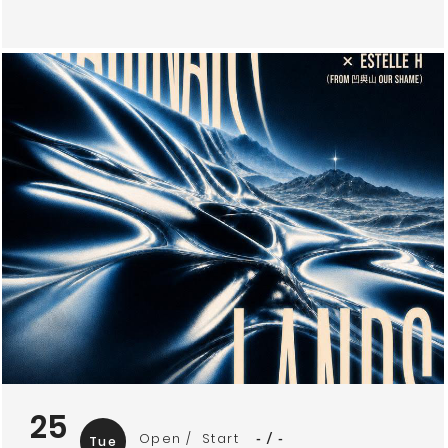
25
Open
Start
-
-
Tue