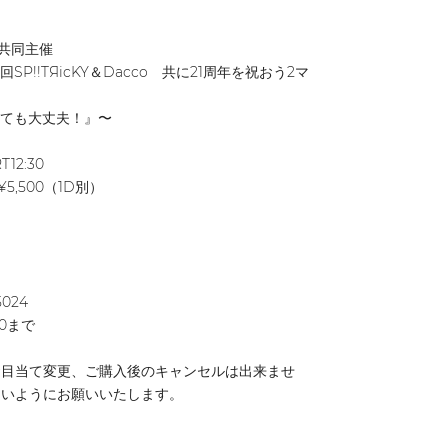
O共同主催
回SP!!TЯicKY＆Dacco 共に21周年を祝おう2マ
っても大丈夫！』〜
12:30
5,500（1D別）
75024
:00まで
お目当て変更、ご購入後のキャンセルは出来ませ
ないようにお願いいたします。