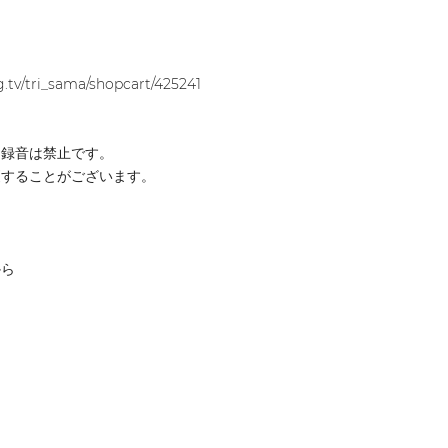
g.tv/tri_sama/shopcart/425241
、録音は禁止です。
更することがございます。
から