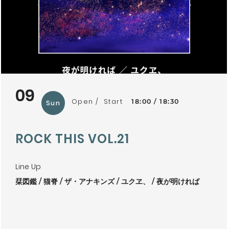
09
Open
Start
18:00
18:30
Sun
ROCK THIS VOL.21
Line Up
栞図鑑
猫脊
ザ・アナキンズ
ユクヱ、
夜が明ければ