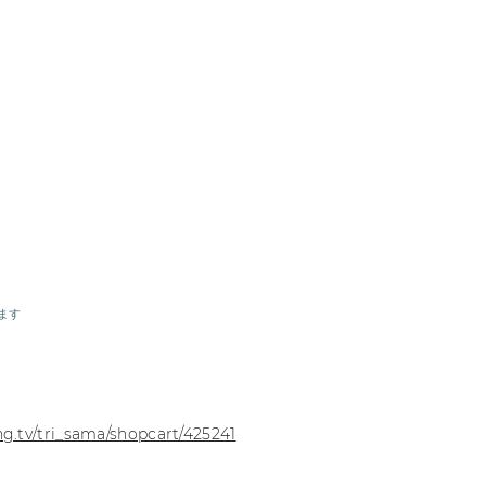
ます
ing.tv/tri_sama/shopcart/425241