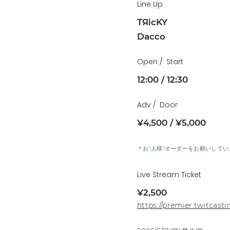
Line Up
TЯicKY
Dacco
Open
Start
12:00
12:30
Adv
Door
¥4,500
¥5,000
＊お1人様1オーダーをお願いしてい
Live Stream Ticket
¥2,500
https://premier.twitcast