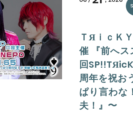
ＴЯｉｃＫＹ
催 『前へスス
回SP!!TЯi
周年を祝お
ぱり言わな！
夫！』〜